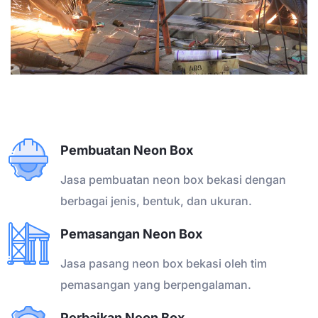
CIMIKA SOLUSI KREATIF
Jasa Pembuatan Neon Box Bekasi
Pembuatan Neon Box
Murah Promo Agustus 2026
Jasa pembuatan neon box bekasi dengan
berbagai jenis, bentuk, dan ukuran.
Hubungi Kami
Pemasangan Neon Box
Jasa pasang neon box bekasi oleh tim
pemasangan yang berpengalaman.
Perbaikan Neon Box