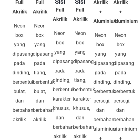
Sisi
Sisi
Full
Full
Akrilik
Akrilik
Full
Full
Akrilik
Akrilik
+
+
Akrilik
Akrilik
Aluminium
Aluminium
Neon
Neon
Neon
Neon
box
box
Neon
Neon
box
box
yang
yang
box
box
yang
yang
dipasang
dipasang
yang
yang
dipasang
dipasang
pada
pada
dipasang
dipasang
pada
pada
dinding,
tiang,
pada
pada
dinding,
tiang,
berbentuk
berbentuk
dinding,
dinding,
berbentuk
berbentuk
bulat,
bulat,
berbentuk
berbentuk
karakter
karakter
dan
dan
persegi,
persegi,
khusus,
khusus,
berbahan
berbahan
dan
dan
dan
dan
akrilik
akrilik
berbahan
berbahan
berbahan
berbahan
aluminium
aluminium
akrilik
akrilik
+
+