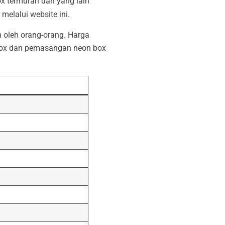
 termurah dari yang lain
melalui website ini.
n oleh orang-orang. Harga
n box dan pemasangan neon box