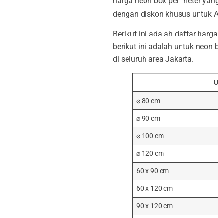
harga neon box per meter yan
dengan diskon khusus untuk
Berikut ini adalah daftar har
berikut ini adalah untuk neon
di seluruh area Jakarta.
U
⌀ 80 cm
⌀ 90 cm
⌀ 100 cm
⌀ 120 cm
60 x 90 cm
60 x 120 cm
90 x 120 cm