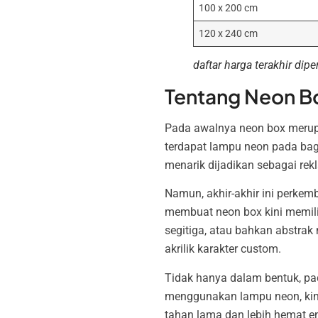
100 x 200 cm
120 x 240 cm
daftar harga terakhir di
Tentang Neon B
Pada awalnya neon box merupa
terdapat lampu neon pada bag
menarik dijadikan sebagai rek
Namun, akhir-akhir ini perkemb
membuat neon box kini memiliki
segitiga, atau bahkan abstrak
akrilik karakter custom.
Tidak hanya dalam bentuk, pa
menggunakan lampu neon, kin
tahan lama dan lebih hemat en