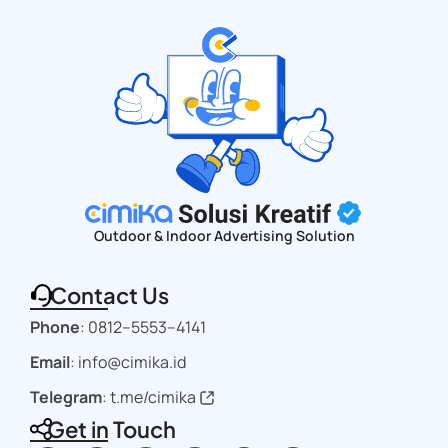
Outdoor & Indoor Advertising Solution
Contact Us
Phone
:
0812–5553–4141
Email
: info@cimika.id
Telegram
:
t.me/cimika
Get in Touch