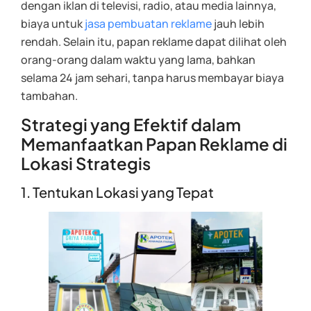
dengan iklan di televisi, radio, atau media lainnya,
biaya untuk
jasa pembuatan reklame
jauh lebih
rendah. Selain itu, papan reklame dapat dilihat oleh
orang-orang dalam waktu yang lama, bahkan
selama 24 jam sehari, tanpa harus membayar biaya
tambahan.
Strategi yang Efektif dalam
Memanfaatkan Papan Reklame di
Lokasi Strategis
1. Tentukan Lokasi yang Tepat