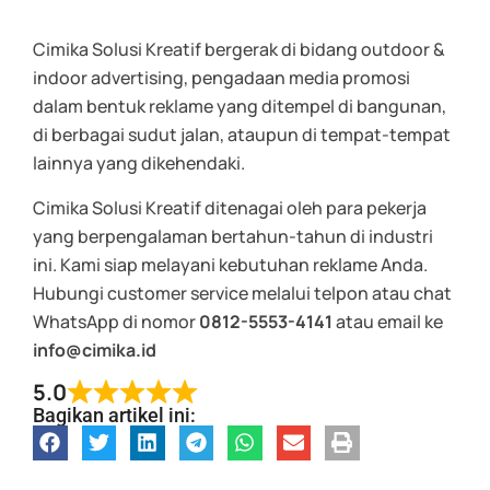
Cimika Solusi Kreatif bergerak di bidang outdoor &
indoor advertising, pengadaan media promosi
dalam bentuk reklame yang ditempel di bangunan,
di berbagai sudut jalan, ataupun di tempat-tempat
lainnya yang dikehendaki.
Cimika Solusi Kreatif ditenagai oleh para pekerja
yang berpengalaman bertahun-tahun di industri
ini. Kami siap melayani kebutuhan reklame Anda.
Hubungi customer service melalui telpon atau chat
WhatsApp di nomor
0812-5553-4141
atau email ke
info@cimika.id
5.0
Bagikan artikel ini: