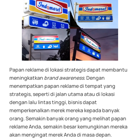
Papan reklame di lokasi strategis dapat membantu
meningkatkan
brand awareness
. Dengan
menempatkan papan reklame di tempat yang
strategis, seperti di jalan utama atau di lokasi
dengan lalu lintas tinggi, bisnis dapat
memperkenalkan merek mereka kepada banyak
orang. Semakin banyak orang yang melihat papan
reklame Anda, semakin besar kemungkinan mereka
akan mengingat merek Anda di masa depan.