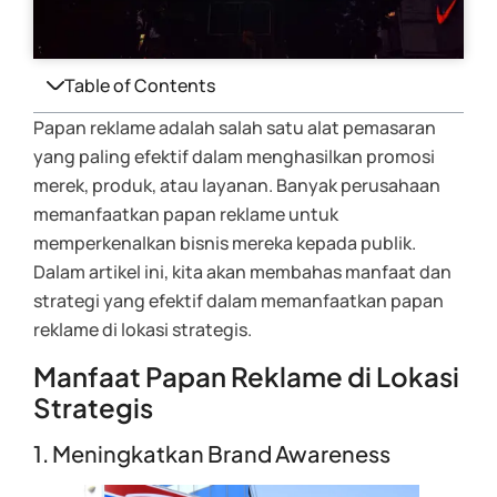
Table of Contents
Papan reklame adalah salah satu alat pemasaran
yang paling efektif dalam menghasilkan promosi
merek, produk, atau layanan. Banyak perusahaan
memanfaatkan papan reklame untuk
memperkenalkan bisnis mereka kepada publik.
Dalam artikel ini, kita akan membahas manfaat dan
strategi yang efektif dalam memanfaatkan papan
reklame di lokasi strategis.
Manfaat Papan Reklame di Lokasi
Strategis
1. Meningkatkan Brand Awareness