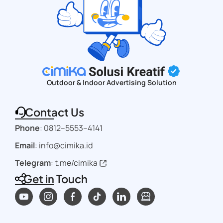
Outdoor & Indoor Advertising Solution
Contact Us
Phone
:
0812–5553–4141
Email
: info@cimika.id
Telegram
:
t.me/cimika
Get in Touch